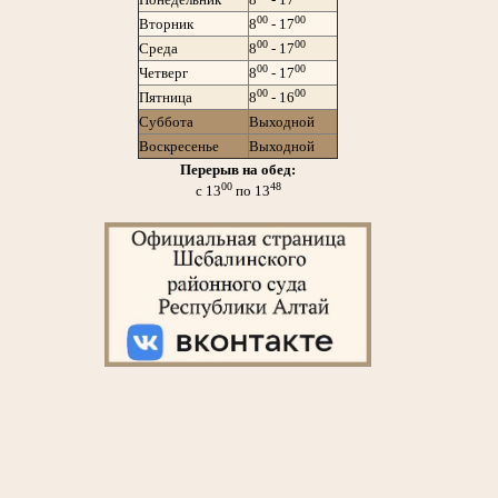
00
00
Вторник
8
- 17
00
00
Среда
8
- 17
00
00
Четверг
8
- 17
00
00
Пятница
8
- 16
Суббота
Выходной
Воскресенье
Выходной
Перерыв на обед:
00
48
с 13
по 13