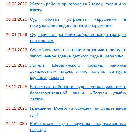
18.02.2026
Житель района приговорен к 7 годам колонии за
взятку
30.01.2026
Суд обязал устранить нарушения в
обслуживании водонапорных сооружений
26.01.2026
Суд признал решение собрания-схода граждан
незаконным
16.01.2026
Суд обязал местные власти ограничить доступ в
заброшенное здание детского сада в Шебалино
19.12.2025
Житель Шебалинского района, являясь
должностным лицом, лично получил взятку в
крупном размере
15.12.2025
Коллектив районного суда принял участие в
благотворительной акции «Подари улыбку
детям»
10.12.2025
Гражданин Монголии осужден за смертельное
ДТП
28.11.2025
Работникам суда вручены ведомственные
награды